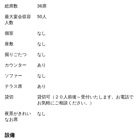
総席数
36席
最大宴会収容
50人
人数
個室
なし
座敷
なし
掘りごたつ
なし
カウンター
あり
ソファー
なし
テラス席
あり
貸切
貸切可（２０人前後～受付いたします。お電話で
お気軽にご相談ください。）
夜景がきれい
なし
なお席
設備