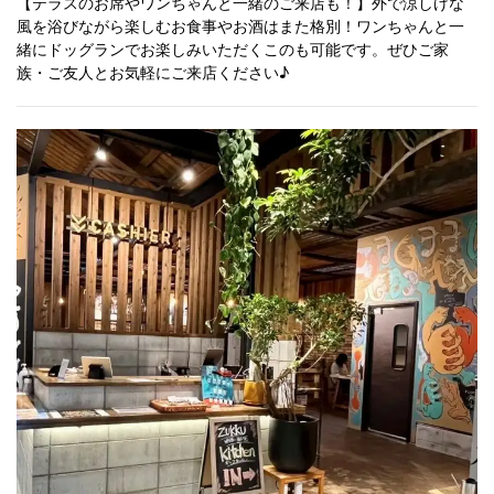
【テラスのお席やワンちゃんと一緒のご来店も！】外で涼しげな
風を浴びながら楽しむお食事やお酒はまた格別！ワンちゃんと一
緒にドッグランでお楽しみいただくこのも可能です。ぜひご家
族・ご友人とお気軽にご来店ください♪
この店舗情報をシェアする
ZUKKU WARE HOUSE
千葉県香取市上小堀1405-2