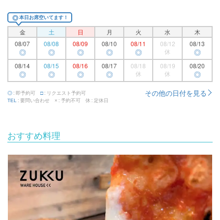
◎
本日お席空いてます！
金
土
日
月
火
水
木
08/07
08/08
08/09
08/10
08/11
08/12
08/13
◎
◎
◎
◎
◎
休
◎
08/14
08/15
08/16
08/17
08/18
08/19
08/20
◎
◎
◎
◎
休
休
◎
その他の日付を見る
即予約可
リクエスト予約可
◎
□
要問い合わせ
予約不可
定休日
TEL
×
休
おすすめ料理