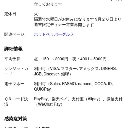
付しております
定休日
火
隔週で水曜日がお休みになります 9月２０日より
週末限定ディナー営業再開します
関連ページ
ホットペッパーグルメ
詳細情報
平均予算
昼：1501～2000円 夜：4001～5000円
クレジットカ
利用可（VISA､マスター､アメックス､DINERS､
ード
JCB､Discover､銀聯）
電子マネー
利用可（Suica､PASMO､nanaco､ICOCA､iD､
QUICPay）
ＱＲコード決
PayPay、楽天ペイ、支付宝（Alipay）、微信支付
済
（WeChat Pay）
感染症対策