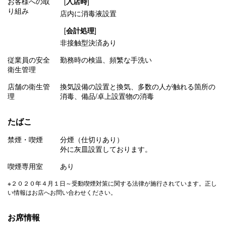
お客様への取
[
入店時
]
り組み
店内に消毒液設置
[
会計処理
]
非接触型決済あり
従業員の安全
勤務時の検温
頻繁な手洗い
衛生管理
店舗の衛生管
換気設備の設置と換気
多数の人が触れる箇所の
理
消毒
備品/卓上設置物の消毒
たばこ
禁煙・喫煙
分煙（仕切りあり）
外に灰皿設置しております。
喫煙専用室
あり
※２０２０年４月１日～受動喫煙対策に関する法律が施行されています。正し
い情報はお店へお問い合わせください。
お席情報